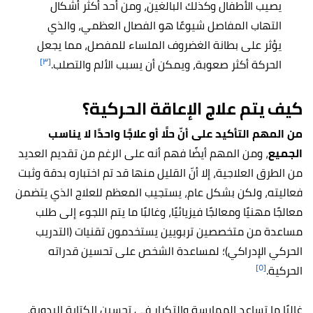
يصيب الأطفال وكذلك البالغين، ومن أحد أكثر أشكال
التهاب المفاصل شيوعًا هو الفصال العظمي، والذي
يؤثر على بطانة الغضروف الملساء للمفصل، مما يجعل
[٣]
الحركة أكثر صعوبة، ويمكن أن يسبب الألم والتصلب.
كيف يتم علاج الإعاقة الحركية؟
من المهم التأكيد على أنّ حلًا أو علاجًا واحدًا لا يناسب
الجميع
، ومن المهم أيضًا فهم أنه على الرغم من تقديم العديد
من الطرق العلاجية، إلا أنّ القليل منها قد تم اختباره بدقة وثبت
فعاليته، ولكن بشكل عام، يستجيب المعظم للعلاج الذي يتضمن
معالجًا مهنيًا ومعالجًا فيزيائيًا، وغالبًا ما يتم اللجوء إلى طلب
مساعدة من متخصصين تربويين يستخدمون تقنيات (التدريب
الحركي الإدراكي)؛ لمساعدة الشخص على تحسين قدراته
[٥]
الحركية.
غالبًا ما تساعد الممارسة والتكرار في تحسين الكتابة اليدوية،