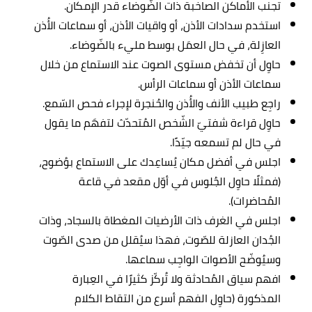
تجنب الأماكن الصاخبة ذات الضّوضاء قدر الإمكان.
استخدم سدادات الأذن، أو واقيات الأذن، أو سماعات الأُذن
العازِلة، في حال العمَل بوسط مليء بالضّوضاء.
حاوِل أن تخفض مستوى الصوت عند الاستماع من خلال
سماعات الأذن أو سماعات الرأس.
راجِع طبيب الأنف والأُذن والحُنجرة لإجراء فحص السّمع.
حاوِل قراءة شفتيّ الشّخص المُتحدّث لتفهَم ما يقول
في حال لم تسمعه جيّدًا.
اجلس في أفضل مكان يُساعِدك على الاستماع بوُضوح،
(فمثلًا حاوِل الجُلوس في أوّل مقعد في قاعة
المُحاضرات).
اجلس في الغرف ذات الأرضيات المغطاة بالسجاد، وذات
الجُدان العازلة للصّوت، فهذا سيُقلل من صدى الصّوت
وسيُوضّح الأصوات الواجِب سماعها.
افهم سياق المُحادثة ولا تُركّز كثيرًا في العِبارة
المذكورة (حاوِل الفهم أسرع من التقاط الكلام