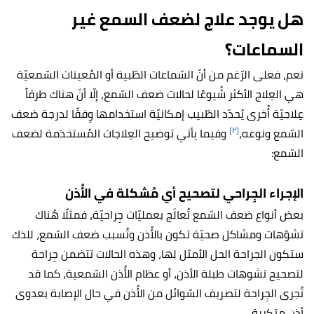
هل يوجد علاج لضعف السمع غير
السماعات؟
نعم، فعلى الرّغم من أنّ السّماعات الطّبية أو المُعينات السّمعيّة
هي العِلاج الأكثر شُيوعًا لحالات ضعف السّمع، إلّا أنّ هناك طرقاً
عِلاجيّة أُخرى يُحدّد الطّبيب إمكانيّة استخدامها وِفقًا لدرجة ضعف
[٢]
السّمع ونوعه،
وفيما يأتي توضيح العِلاجات المُستخدَمة لضعف
السّمع:
الإجراء الجِراحي لتصحيح أي مُشكلة في الأُذن
بعض أنواع ضعف السّمع تُعالَج بعمليّات جِراحيّة، فمثلًا هُناك
تشوّهات ومشاكل صحيّة تكون بالأُذن وتُسبب ضعف السّمع، للذك
ستكون الجراحة الحل الأمثل لها، وهذه الحالات تتضمن جِراحة
لتصحيح تشوهات طبلة الأذن، أو عظام الأُذن السّمعية، كما قد
تُجرى الجِراحة لتصريف السّوائل من الأُذن في حال الإصابة بعدوى
أذن متكررة.