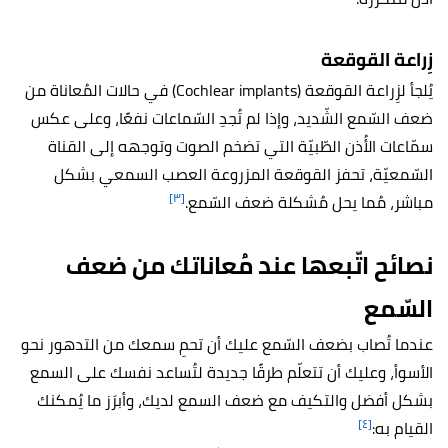
زِراعة القوقعة
يُلجأ لزِراعة القوقعة (Cochlear implants) في حالات المُعاناة من
ضعف السّمع الشّديد، وإذا لم تُجدِ السّماعات نفعًا، وع
لى عكس
سمّاعات الأُذن الطّبيّة التي تضخم الصوت وتوجهه إلى القناة
السّمعيّة، تحفز القوقعة المزروعة العصب السمعي بشكل
[٣]
مباشر، مُما يحل مُشكلة ضعف السّمع.
نصائح اتّبعها عند مُعاناتك من ضعف
السّمع
عندما تُصاب بضعف السّمع عليك أن تحمِ سمعك من التدهور نحو
الأسوأ، وعليك أن تتعلّم طرقًا جديدة لتُساعد نفسك على السمع
بشكل أفضل والتكيف مع ضعف السمع لديك، وأبرَز ما يُمكنك
[٤]
القيام به: