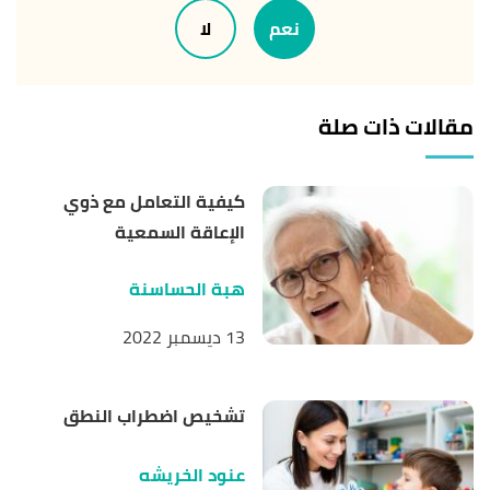
"Hearing loss"
,
healthyhearing
, Retrieved
نعم
لا
27/12/2021. Edited.
,
mayoclinichealthsystem
, Retrieved
"Hearing Loss"
↑
مقالات ذات صلة
27/12/2021. Edited.
,
cdc
,
"What If I Already Have Hearing Loss?"
↑
Retrieved 27/12/2021. Edited.
كيفية التعامل مع ذوي
الإعاقة السمعية
هبة الحساسنة
13 ديسمبر 2022
تشخيص اضطراب النطق
عنود الخريشه