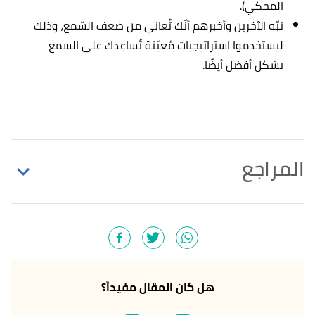
المحكي).
نبّه الآخرين وأخبرهم أنّك تُعاني من ضعف السّمع، وذلك
ليستخدموا استراتيجيات مُعيّنة تُساعِدك على السمع
بشكل أفضل أيضًا.
المراجع
5% of the world's,adults and 34 million
↑
children).&text=The prevalence of hearing
loss,affected by disabling hearing loss. "Deafness and
hearing loss"
,
who
, Retrieved 27/12/2021. Edited.
هل كان المقال مفيداً؟
aids are the most,is properly fitted hearing aids.
↑