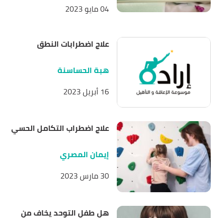
04 مايو 2023
Retrieved 15/5/2023. Edited.
أ
ب
ت
,
hopkinsmedicine
,
"Metatarsus Adductus"
^
علاج اضطرابات النطق
Retrieved 15/5/2023. Edited.
,
msdmanuals
,
"Clubfoot and Other Foot Defects"
↑
هبة الحساسنة
Retrieved 15/5/2023. Edited.
16 أبريل 2023
أ
ب
ت
,
"Newborn Feet: Common Deformities"
^
healthychildren
, Retrieved 15/5/2023. Edited.
علاج اضطراب التكامل الحسي
إيمان المصري
30 مارس 2023
هل طفل التوحد يخاف من