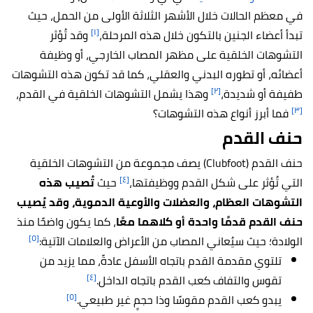
في معظم الحالات خلال الأشهر الثلاثة الأولى من الحمل، حيث
[١]
تبدأ أعضاء الجنين بالتكون خلال هذه المرحلة،
وقد تُؤثر
التشوهات الخلقية على مظهر المصاب الخارجي، أو وظيفة
أعضائه، أو تطوره البدني والعقلي، كما قد تكون هذه التشوهات
[٢]
طفيفة أو شديدة،
وهذا يشمل التشوهات الخلقية في القدم،
[٣]
فما أبرز أنواع هذه التشوهات؟
حنف القدم
حنف القدم (Clubfoot) يصف مجموعة من التشوهات الخلقية
[٤]
التي تُؤثر على شكل القدم ووظيفتها،
حيث
تُصيب هذه
التشوهات العظام، والعضلات والأوعية الدموية، وقد يُصيب
حنف القدم قدمًا واحدة أو كلاهما معًا
، كما يكون واضحًا منذ
[٥]
الولادة؛ حيث سيُعاني المصاب من الأعراض والعلامات الآتية:
تلتوي مقدمة القدم باتجاه الأسفل عادةً، مما يزيد من
[٤]
تقوس والتفاف كعب القدم باتجاه الداخل.
[٥]
يبدو كعب القدم مقوسًا وذا حجمٍ غير طبيعي.