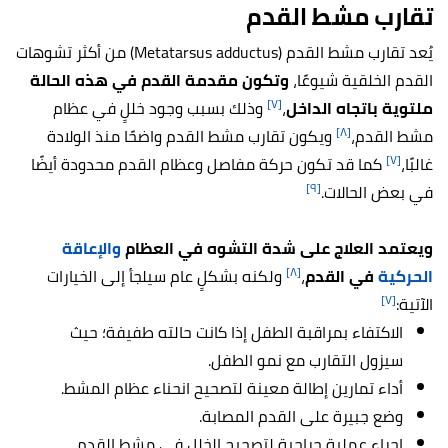
تقارب مشط القدم
يُعد تقارب مشط القدم (Metatarsus adductus) من أكثر تشوهات
القدم الخلقية شيوعًا،
وتكون مقدمة القدم في هذه الحالة
[٧]
ملتوية باتجاه الداخل
،
وذلك بسبب وجود خللٍ في عظام
[٨]
مشط القدم،
ويكون تقارب مشط القدم واضحًا منذ الولادة
[٧]
غالبًا،
كما قد تكون حركة مفاصل وعظام القدم محدودة أيضًا
[٩]
في بعض الحالات.
ويعتمد العلاج على شدة التشوه في العظام
والإعاقة
[٨]
الحركية
في القدم
،
ولكنه بشكلٍ عام سيلجأ إلى الخيارات
[٧]
الآتية:
الاكتفاء بمراقبة الطفل إذا كانت حالته طفيفة؛ حيث
سيزول التقارب مع نمو الطفل.
أداء تمارين إطالة معينة لتصحيح انحناء عظام المشط.
وضع جبيرة على القدم المصابة.
إجراء عملية جراحية لتصحيح الخلل في مشط القدم.