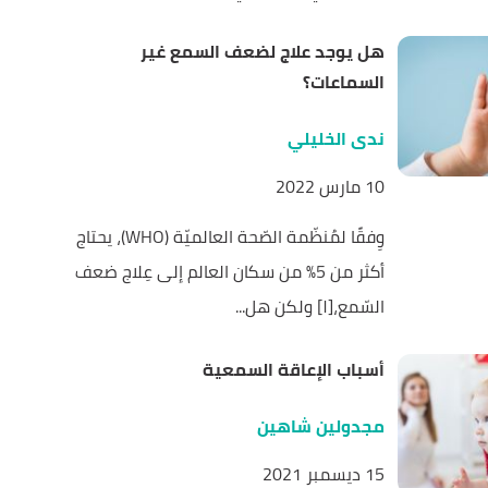
هل يوجد علاج لضعف السمع غير
السماعات؟
ندى الخليلي
10 مارس 2022
وِفقًا لمُنظّمة الصّحة العالميّة (WHO)، يحتاج
أكثر من 5% من سكان العالم إلى عِلاج ضعف
السّمع،[١] ولكن هل...
أسباب الإعاقة السمعية
مجدولين شاهين
15 ديسمبر 2021