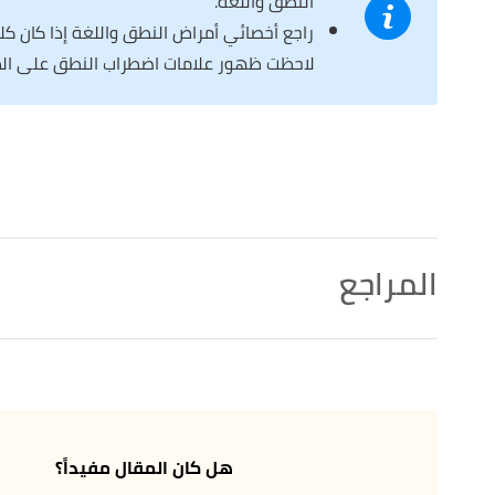
النطق واللغة.
راجع أخصائي أمراض النطق واللغة إذا كان كل
لاحظت ظهور علامات اضطراب النطق على ال
المراجع
أ
ب
,
healthline
, Retrieved 6/3/2022. Edited.
"Speech Disorders"
^
,
medicalnewstoday
, Retrieved 6/3/2022. Edited.
"What are speech disorders?"
↑
,
asha
, Retrieved 6/3/2022.
"Who Are Speech-Language Pathologists, and What Do They Do?"
↑
هل كان المقال مفيداً؟
Edited.