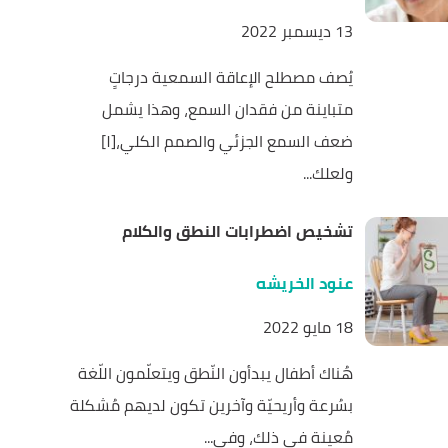
13 ديسمبر 2022
يُصف مصطلح الإعاقة السمعية درجاتٍ
متباينة من فقدان السمع، وهذا يشمل
ضعف السمع الجزئي والصمم الكلي،[١]
ولعلك...
تشخيص اضطرابات النطق والكلام
عنود الخريشه
18 مايو 2022
هُناك أطفال يبدأون النّطق ويتعلّمون اللّغة
بسُرعة وأريحيّة وآخرين تكون لديهم مُشكلة
مُعينة في ذلك، وفي...