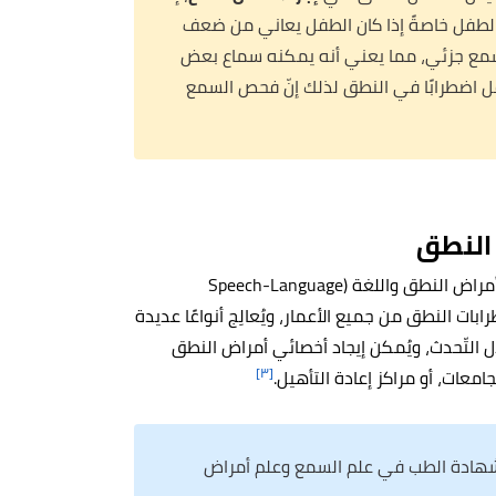
لطفل خاصةً إذا كان الطفل يعاني من ضعف
مع جزئي، مما يعني أنه يمكنه سماع بعض
 اضطرابًا في النطق لذلك إنّ فحص السمع
النطق
إنّ الطبيب المسؤول عن تشخيص اضطّراب النطق هو أخصائي أمراض النطق واللغة (Speech-Language
ابي اضطرابات النطق من جميع الأعمار، ويُعالِج أنواعًا عديدة
ل التّحدث، ويُمكن إيجاد أخصائي أمراض النطق
[٣]
امعات، أو مراكز إعادة التأهيل.
شهادة الطب في علم السمع وعلم أمراض