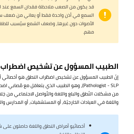
قد يكون من الصعب ملاحظة فقدان السمع عند ا
السمع في أذن واحدة فقط أو يعاني من ضعف س
الأصوات دون غيرها، وضعف السّمع سيُسبب للطفل
مهم.
الطبيب المسؤول عن تشخيص اضطراب 
Pathologist - SLP)، وهو الطبيب الذي يتعامَل مع مُص
من مشكلات النّطق والبلع واللغة والتّواصل الاجتماعي من خِلا
واللغة في العيادات الخارجيّة، أو المستشفيات، أو المدارس والج
أخصائيو أمراض النطق واللغة حاصلون على 