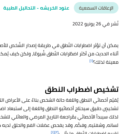
الإعاقات السمعية
عنود الخريشه
- التحاليل الطبية
نُشر في 26 يونيو 2022
يمكن أن تؤثر اضطرابات النّطق في طريقة إصدار الشّخص للأصوات
أثناء الحديث من أكثر اضطّرابات النّطق شُيوعًا، ولكن كيف 
[١]
معينة لذلك؟
تشخيص اضطراب النطق
يُقيّم أخصائي النطق واللغة حالة الشخص بناءً على الأعراض ال
تشخيصٍ دقيق سيحتاج أخصائيو النطق واللغة إلى استبعاد اضطرا
لذلك سيبدأ الأخصائي بمُراجعة التاريخ المرضي والعائلي لل
لسانه، وشفتيه، وفكّه، وقد يفحص عضلات الفم والحلق لديه كذ
[١]
[٢]
تقييم اضطرابات النّطق ما يأتي: