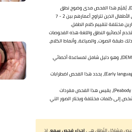
(Denver articulation screening examination)، يُقيّم هذا الفحص مدى وضوح نطق
الشخص، وفي العادة يقيم هذا الفحص وضوح النطق لدى الأطفال الذين تتراوح أعمارهم بين 2 - 7
Prosody-voice screening )، يستخدم أخصائيو النطق واللغة هذه الفحوصات
 طبقة الصوت، والصياغة، وأنماط الكلام،
(DEMSS)، وهو دليل شامل لمساعدة أخصائي
(Early language milestones scale 2)، يحدد هذا الفحص اضطرابات
(Peabody picture vocabulary test)، يقيس هذا الفحص مفردات
خص إلى كلمات مختلفة ويختار الصور التي
بتشخيص مشاكل النّطق هي
إجراء فحص سمع
، إذ