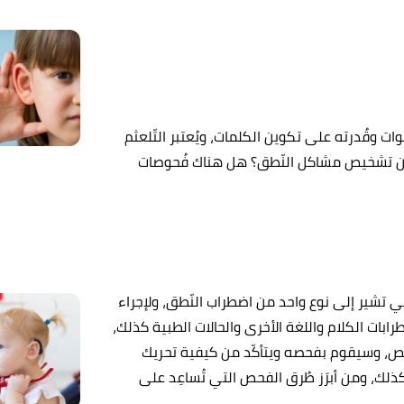
 وقُدرته على تكوين الكلمات، ويُعتبر التّلعثم
يُمكن تشخيص مشاكل النّطق؟ هل هناك فُحوصات
تي تشير إلى نوع واحد من اضطراب النّطق، ولإجراء
بات الكلام واللغة الأخرى والحالات الطبية كذلك،
شخص، وسيقوم بفحصه ويتأكّد من كيفية تحريك
لك، ومن أبرَز طُرق الفحص التي تُساعِد على