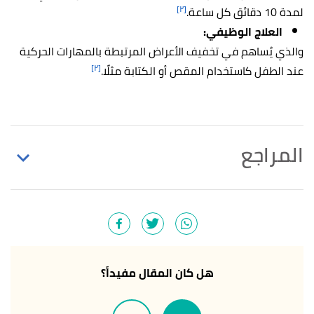
[٢]
لمدة 10 دقائق كل ساعة.
العلاج الوظيفي:
والذي يُساهم في تخفيف الأعراض المرتبطة بالمهارات الحركية
[٢]
عند الطفل كاستخدام المقص أو الكتابة مثلًا.
المراجع
أ
ب
ت
ث
"Sensory Processing Disorder:
^
Understanding Sensory Issues in Children"
,
healthline
, Retrieved 28/3/2023. Edited.
أ
ب
ت
ث
processing disorder (SPD) is,that other
^
هل كان المقال مفيداً؟
people are not. "Sensory Processing Disorder (SPD)"
,
familydoctor
, Retrieved 28/3/2023. Edited.