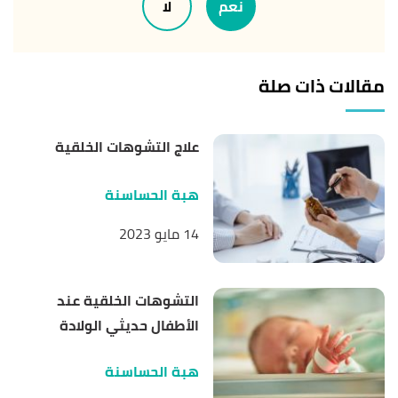
نعم
لا
"SENSORY PROCESSING DISORDER (SPD): SIGNS,
↑
SYMPTOMS AND HELP"
,
brainbalancecenters
,
مقالات ذات صلة
Retrieved 28/3/2023. Edited.
أ
ب
ت
,
healthlinkbc
,
"Sensory Processing Disorder"
^
Retrieved 28/3/2023. Edited.
علاج التشوهات الخلقية
هبة الحساسنة
14 مايو 2023
التشوهات الخلقية عند
الأطفال حديثي الولادة
هبة الحساسنة