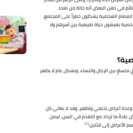
 قائم في ذهن البعض أنه حالة من تعدد
 انفصام الشخصية يشكلون خطراً على المجتمع،
خصية يعيشون حياة طبيعية بين أسرِهم ولا
صية؟
خصية شخص من كل 100 شخص بشكلٍ متساوٍ بين الرجال والنساء، وبشكل عام لا يظهر
وعدة أعراض تختفي وتظهر، وقد لا يعاني كل
ادةً ما تزداد مع التقدم في السن، ليصل
[٤]
سم الأعراض إلى فئتين: