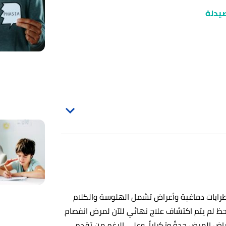
صيدلة
رابات دماغية وأعراض تشمل الهلوسة والكلام
ظ لم يتم اكتشاف علاج نهائي للآن لمرض انفصام
اض المرض حدةً وتكراراً، وعلى الرغم من تقدم