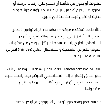
مقبولة، أو يكون من شأنها أن تشجع على ارتكاب جريمة أو
تنطوي على جرم أو فعل تترتب عليها مسؤولية جزائية و/أو
مدنية أو تكون فيها مخالفة لأي قانون.
ثالثاً: عندما تستخدم موقع iraadah.com فإنك توافق بأنك لن
تقوم إطلاقاً بتخزين أي جزء من محتويات الموقع لأغراض
الاستخدام التجاري. إلا أنه يسمح لك بتخزين بعض من محتويات
الموقع للأغراض الشخصية والاستعمال العادل (Fair Use) لأغراض
تعليمية غير ربحية.
رابعاً: يحتفظ iraadah.com بحقه بتعديل هذه الشروط متى شاء
ودون سابق إشعار أو إنذار لمستخدمي الموقع حيث يتوجب عليك
كمستخدم للموقع أن تراجع دوماً هذه الشروط والالتزام
بمضمونها.
خامساً: يحظر إعادة طبع، أو نشر، أو توزيع جزء، أو كل محتويات