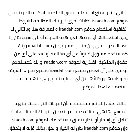
الثاني عشر: يمنع استخدام حقوق الملكية الفكرية المبينة في
موقع iraadah.com لغايات أخرى غير تلك المطابقة لشروط
اتفاقية استخدام موقع iraadah.com والمعرفة هنا وبالتالي لا
يحق استعمالها أو عرضها لغير هذه الغايات أو لأي سبب كان إلا
بعد الحصول على إذن كتابي مسبق من iraadah.com وإنك
كمستخدم مسؤول قانوناً عن أي مخالفة أو تعد على أي من
حقوق الملكية الفكرية لموقع iraadah.com وإنك كمستخدم
توافق على أن تعوض موقع iraadah.com وجميع مدراء الشركة
وموظفيها ووكلائها عن أي خسارة تلحق بأي منهم بسبب
استعمالك لهذا الموقع.
الثالث عشر: إنك تقر كمستخدم بأن البيانات التي قمت بتزويد
الموقع بها هي بيانات صحيحة وتتضمن عنوانك المختار لغايات
تبادل أي إشعار أو إنذار يتعلق باستخدامك لموقع iraadah.com
وإن موقع iraadah.com كان له الخيار والحق بذلك فإنه لا يتحقق