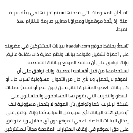
ثامناً: أن المعلومات التي قدمتها سيتم تخزينها في بيئة سرية
آمنة، إذ يتّخذ موظفونا ومدراؤنا معايير صارمة للالتزام بهذا
المبدأ.‏
تاسعاً: يحتفظ موقع iraadah.com ببيانات المشتركين في عضويته
على أجهزة تشغيل وقواعد بيانات ونظم حماية ذات كفاءة عالية،
وإنك توافق على أن يحتفظ الموقع ببياناتك الشخصية
لاستخدامها من قبل أقسامه المعنية. وإنك توافق على أن
الموقع لا يتحمل، ولا بأي حال من الأحوال، مسؤولية تسرب جزء أو
كل بيانات العضو المشترك الناتجة عن (دون حصر أو تقييد) عمليات
السطو والتخريب التي يقوم بها المهاجمون والمتسللون على
شبكة الإنترنت. كما وتوافق بأن الموقع لا يتحمل مسؤولية تلف
أو ضياع هذه البيانات لأي سبب من الأسباب. كما وإنك توافق على
إدخال البيانات الخاصة بك في الموقع دون أي مقابل، وإنك توافق
على حق الموقع في إيقاف الامتيازات المقدمة مجاناً للمشتركين